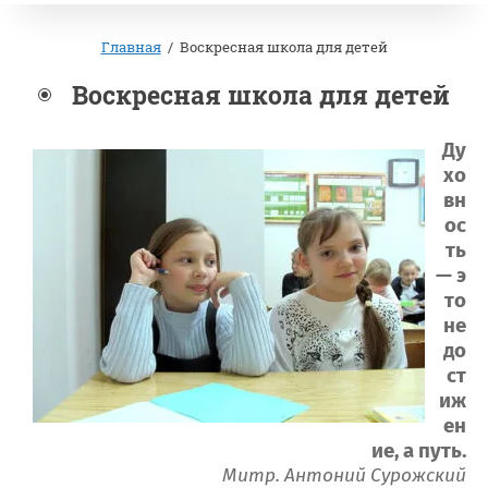
Главная
/
Воскресная школа для детей
Воскресная школа для детей
Ду
хо
вн
ос
ть
— э
то
не
до
ст
иж
ен
ие, а путь.
Митр. Антоний Сурожский