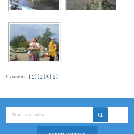
Страницы: [
1
] [
2
]
3
[
4
]