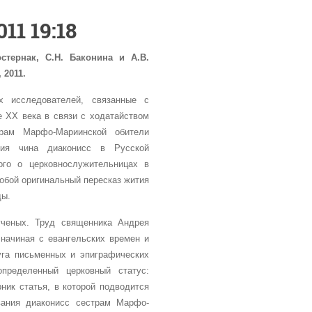
11 19:18
тернак, С.Н. Баконина и А.В.
 2011.
х исследователей, связанные с
 ХХ века в связи с ходатайством
рам Марфо-Мариинской обители
ния чина диаконисс в Русской
ого о церковнослужительницах в
обой оригинальный пересказ жития
ды.
ученых. Труд священника Андрея
начиная с евангельских времен и
уга письменных и эпиграфических
пределенный церковный статус:
ник статья, в которой подводится
вания диаконисс сестрам Марфо-