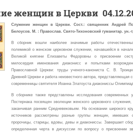
ие женщин в Церкви
04.12.20
Служение женщин в Церкви. Сост.: священник Андрей Пос
Белоусов.
М. : Православ. Свято-Тихоновский гуманитар. ун.-т,
В сборник вошли наиболее значимые работы отечественны
полемикой о женском церковном служении, начавшейся в начале
Великой княгини Елизаветы Федоровны о присвоении сест
милосердия именования диаконисс и попытками возрожде
Православной Церкви: труды ученого-канониста С. В. Троицк
Древней Церкви и работа неизвестного автора, представляющая с
современницы святителя Иоанна Златоуста диакониссы Олимпиа
В сборнике также представлены исследования современных 
Постернака посвящен эволюции женского церковного служения, 
заканчивая ранним Средневековьем. На основании широкого кр
источников рассмотрены разные группы женщин, имевших о
пророчицы, старицы, вдовы, девы и диакониссы. Завершает сбор
определенная черта в дискуссии по вопросу о присвоении з