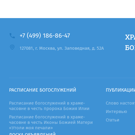
+7 (499) 186-86-47
ХР
БО
127081, г. Москва, ул. Заповедная, д. 52А
РАСПИСАНИЕ БОГОСЛУЖЕНИЙ
ПУБЛИКАЦИ
Расписание богослужений в храме-
Слово настоя
часовне в честь пророка Божия Илии
Интервью
Расписание богослужений в храме-
Статьи
часовне в честь Иконы Божией Матери
«Утоли моя печали»
ДОСКА ОБЪЯВЛЕНИЙ