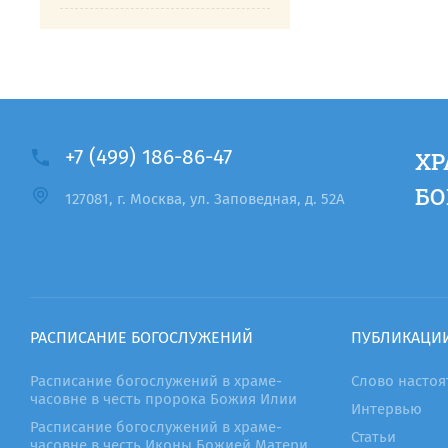
+7 (499) 186-86-47
ХР
БО
127081, г. Москва, ул. Заповедная, д. 52А
РАСПИСАНИЕ БОГОСЛУЖЕНИЙ
ПУБЛИКАЦИ
Расписание богослужений в храме-
Слово настоя
часовне в честь пророка Божия Илии
Интервью
Расписание богослужений в храме-
Статьи
часовне в честь Иконы Божией Матери