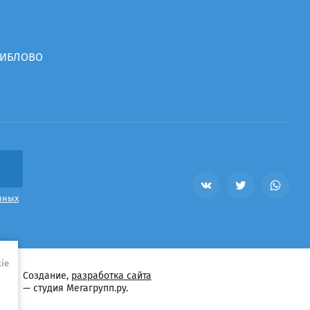
ВИБЛОВО
нных
ie
Создание,
разработка сайта
— студия Мегагрупп.ру.