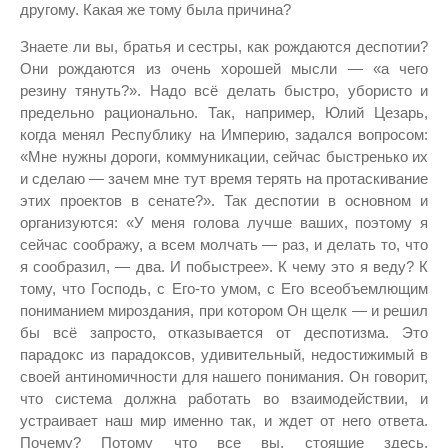
другому. Какая же тому была причина?
Знаете ли вы, братья и сестры, как рождаются деспотии?
Они рождаются из очень хорошей мысли — «а чего
резину тянуть?». Надо всё делать быстро, убористо и
предельно рационально. Так, например, Юлий Цезарь,
когда менял Республику на Империю, задался вопросом:
«Мне нужны дороги, коммуникации, сейчас быстренько их
и сделаю — зачем мне тут время терять на протаскивание
этих проектов в сенате?». Так деспотии в основном и
организуются: «У меня голова лучше ваших, поэтому я
сейчас соображу, а всем молчать — раз, и делать то, что
я сообразил, — два. И побыстрее». К чему это я веду? К
тому, что Господь, с Его-то умом, с Его всеобъемлющим
пониманием мироздания, при котором Он щелк — и решил
бы всё запросто, отказывается от деспотизма. Это
парадокс из парадоксов, удивительный, недостижимый в
своей антиномичности для нашего понимания. Он говорит,
что система должна работать во взаимодействии, и
устраивает наш мир именно так, и ждет от него ответа.
Почему? Потому что все вы, стоящие здесь,