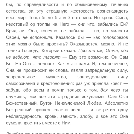
бы, по справедливости и по обыкновенному течению
естества, за эту страшную жестокость возненавидеть
весь мир. Тогда было бы всё потеряно. Но кровь Сына,
неистовый ор толпы на Него — они что, забылись Ей?
Вряд ли. Она, конечно, не забыла — но, по милости
Своей,
не вспомнила
. Казалось бы — как головорезов
этих можно было простить? Оказывается, можно. И не
только Господу, Который сказал:
Прости им, Отче, ибо
не ведают, что творят
— Ему это возможно, Он Сам
Бог. Но Она… человек. Как мы с вами. И, тем не менее,
Она не произносит ни слова, являя запредельную силу,
запредельное мужество, запредельную силу
самосознания и крестоношения: раз уж приняла крест —
забудь обо всем и помни только о том,
для чего
ты
служишь,
чем
все эти страдания искупаемы. Сам Сын
Божественный, Бутон Неизъяснимой Любви, Абсолютно
Безгрешный пришел спасти всех — и встретил одну
неблагодарность, кровь, зависть, злобу, и все это Она
сумела простить вместе с Ним.