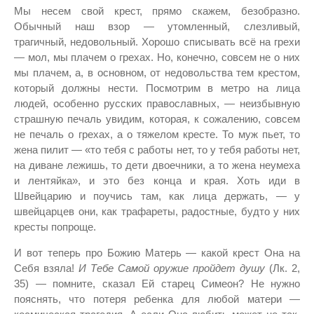
Мы несем свой крест, прямо скажем, безобразно.
Обычный наш взор — утомленный, слезливый,
трагичный, недовольный. Хорошо списывать всё на грехи
— мол, мы плачем о грехах. Но, конечно, совсем не о них
мы плачем, а, в основном, от недовольства тем крестом,
который должны нести. Посмотрим в метро на лица
людей, особенно русских православных, — неизбывную
страшную печаль увидим, которая, к сожалению, совсем
не печаль о грехах, а о тяжелом кресте. То муж пьет, то
жена пилит — «то тебя с работы нет, то у тебя работы нет,
на диване лежишь, то дети двоечники, а то жена неумеха
и лентяйка», и это без конца и края. Хоть иди в
Швейцарию и поучись там, как лица держать, — у
швейцарцев они, как трафареты, радостные, будто у них
кресты попроще.
И вот теперь про Божию Матерь — какой крест Она на
Себя взяла!
И Тебе Самой оружие пройдет душу
(Лк. 2,
35) — помните, сказал Ей старец Симеон? Не нужно
пояснять, что потеря ребенка для любой матери —