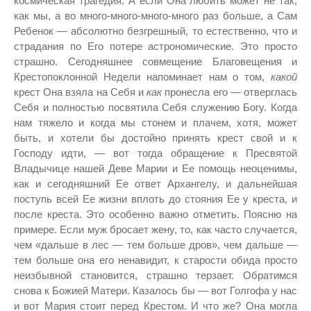
космическая трагедия. А если Она любить может не так,
как мы, а во много-много-много-много раз больше, а Сам
Ребенок — абсолютно безгрешный, то естественно, что и
страдания по Его потере астрономические. Это просто
страшно. Сегодняшнее совмещение Благовещения и
Крестопоклонной Недели напоминает нам о том,
какой
крест Она взяла на Себя и
как
пронесла его — отверглась
Себя и полностью посвятила Себя служению Богу. Когда
нам тяжело и когда мы стонем и плачем, хотя, может
быть, и хотели бы достойно принять крест свой и к
Господу идти, — вот тогда обращение к Пресвятой
Владычице нашей Деве Марии и Ее помощь неоценимы,
как и сегодняшний Ее ответ Архангелу, и дальнейшая
поступь всей Ее жизни вплоть до стояния Ее у креста, и
после креста. Это особенно важно отметить. Поясню на
примере. Если муж бросает жену, то, как часто случается,
чем «дальше в лес — тем больше дров», чем дальше —
тем больше она его ненавидит, к старости обида просто
неизбывной становится, страшно терзает. Обратимся
снова к Божией Матери. Казалось бы — вот Голгофа у нас
и вот Мария стоит перед Крестом. И что же? Она могла