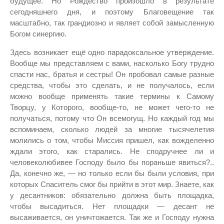
будущее. Но Рождество произошло в результате
сегодняшнего дня, и поэтому Благовещение так
масштабно, так грандиозно и являет собой замысленную
Богом синергию.
Здесь возникает ещё одно парадоксальное утверждение.
Вообще мы представляем с вами, насколько Богу трудно
спасти нас, братья и сестры! Он пробовал самые разные
средства, чтобы это сделать, и не получалось, если
можно вообще применять такие термины к Самому
Творцу, у Которого, вообще-то, не может чего-то не
получаться, потому что Он всемогущ. Но каждый год мы
вспоминаем, сколько людей за многие тысячелетия
молились о том, чтобы Миссия пришел, как вожделенно
ждали этого, как старались. Не сподручнее ли и
человеколюбивее Господу было бы пораньше явиться?..
Да, конечно же, — но только если бы были условия, при
которых Спаситель смог бы прийти в этот мир. Знаете, как
у десантников: обязательно должна быть площадка,
чтобы высадиться. Нет площадки — десант не
высаживается, он уничтожается. Так же и Господу нужна