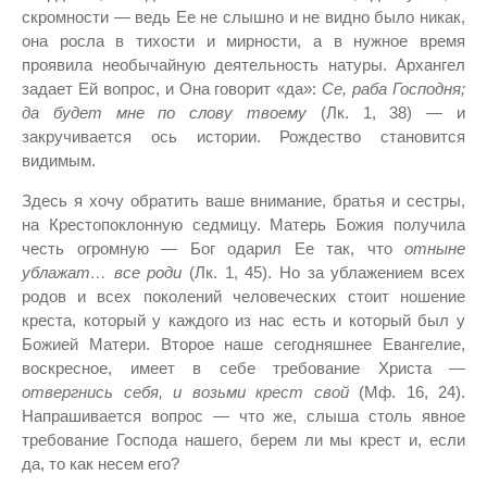
скромности — ведь Ее не слышно и не видно было никак,
она росла в тихости и мирности, а в нужное время
проявила необычайную деятельность натуры. Архангел
задает Ей вопрос, и Она говорит «да»:
Се, раба Господня;
да будет мне по слову твоему
(Лк. 1, 38) ­— и
закручивается ось истории. Рождество становится
видимым.
Здесь я хочу обратить ваше внимание, братья и сестры,
на Крестопоклонную седмицу. Матерь Божия получила
честь огромную — Бог одарил Ее так, что
отныне
ублажат… все роди
(Лк. 1, 45). Но за ублажением всех
родов и всех поколений человеческих стоит ношение
креста, который у каждого из нас есть и который был у
Божией Матери. Второе наше сегодняшнее Евангелие,
воскресное, имеет в себе требование Христа —
отвергнись себя
, и
возьми
крест свой
(Мф. 16, 24).
Напрашивается вопрос — что же, слыша столь явное
требование Господа нашего, берем ли мы крест и, если
да, то как несем его?