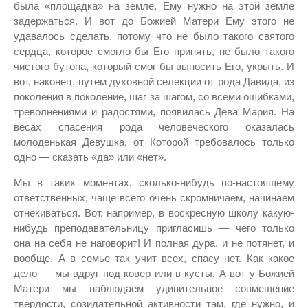
была «площадка» на земле, Ему нужно на этой земле
задержаться. И вот до Божией Матери Ему этого не
удавалось сделать, потому что не было такого святого
сердца, которое смогло бы Его принять, не было такого
чистого бутона, который смог бы выносить Его, укрыть. И
вот, наконец, путем духовной селекции от рода Давида, из
поколения в поколение, шаг за шагом, со всеми ошибками,
треволнениями и радостями, появилась Дева Мария. На
весах спасения рода человеческого оказалась
молоденькая Девушка, от Которой требовалось только
одно — сказать «да» или «нет».
Мы в таких моментах, сколько-нибудь по-настоящему
ответственных, чаще всего очень скромничаем, начинаем
отнекиваться. Вот, например, в воскресную школу какую-
нибудь преподавательницу пригласишь — чего только
она на себя не наговорит! И полная дура, и не потянет, и
вообще. А в семье так учит всех, спасу нет. Как какое
дело — мы вдруг под ковер или в кусты. А вот у Божией
Матери мы наблюдаем удивительное совмещение
твердости, созидательной активности там, где нужно, и