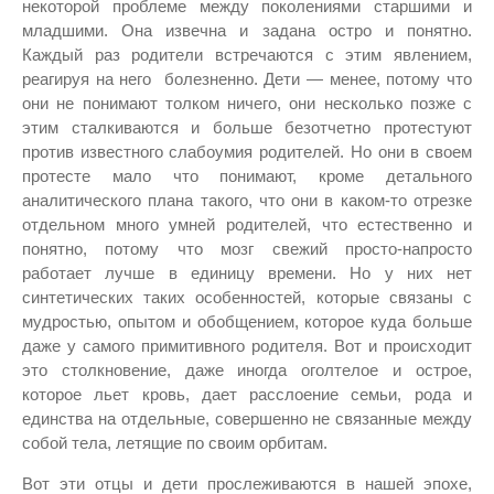
некоторой проблеме между поколениями старшими и
младшими. Она извечна и задана остро и понятно.
Каждый раз родители встречаются с этим явлением,
реагируя на него болезненно. Дети — менее, потому что
они не понимают толком ничего, они несколько позже с
этим сталкиваются и больше безотчетно протестуют
против известного слабоумия родителей. Но они в своем
протесте мало что понимают, кроме детального
аналитического плана такого, что они в каком-то отрезке
отдельном много умней родителей, что естественно и
понятно, потому что мозг свежий просто-напросто
работает лучше в единицу времени. Но у них нет
синтетических таких особенностей, которые связаны с
мудростью, опытом и обобщением, которое куда больше
даже у самого примитивного родителя. Вот и происходит
это столкновение, даже иногда оголтелое и острое,
которое льет кровь, дает расслоение семьи, рода и
единства на отдельные, совершенно не связанные между
собой тела, летящие по своим орбитам.
Вот эти отцы и дети прослеживаются в нашей эпохе,