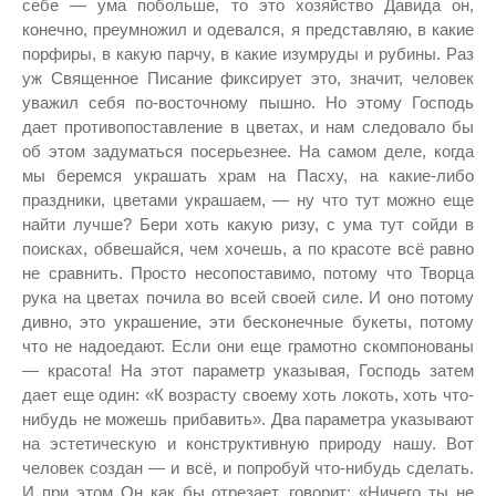
себе — ума побольше, то это хозяйство Давида он,
конечно, преумножил и одевался, я представляю, в какие
порфиры, в какую парчу, в какие изумруды и рубины. Раз
уж Священное Писание фиксирует это, значит, человек
уважил себя по-восточному пышно. Но этому Господь
дает противопоставление в цветах, и нам следовало бы
об этом задуматься посерьезнее. На самом деле, когда
мы беремся украшать храм на Пасху, на какие-либо
праздники, цветами украшаем, — ну что тут можно еще
найти лучше? Бери хоть какую ризу, с ума тут сойди в
поисках, обвешайся, чем хочешь, а по красоте всё равно
не сравнить. Просто несопоставимо, потому что Творца
рука на цветах почила во всей своей силе. И оно потому
дивно, это украшение, эти бесконечные букеты, потому
что не надоедают. Если они еще грамотно скомпонованы
— красота! На этот параметр указывая, Господь затем
дает еще один: «К возрасту своему хоть локоть, хоть что-
нибудь не можешь прибавить». Два параметра указывают
на эстетическую и конструктивную природу нашу. Вот
человек создан — и всё, и попробуй что-нибудь сделать.
И при этом Он как бы отрезает, говорит: «Ничего ты не