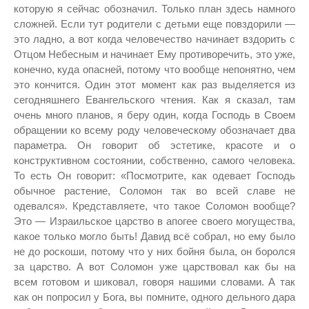
которую я сейчас обозначил. Только план здесь намного
сложней. Если тут родители с детьми еще повздорили —
это ладно, а вот когда человечество начинает вздорить с
Отцом Небесным и начинает Ему противоречить, это уже,
конечно, куда опасней, потому что вообще непонятно, чем
это кончится. Один этот момент как раз выделяется из
сегодняшнего Евангельского чтения. Как я сказал, там
очень много планов, я беру один, когда Господь в Своем
обращении ко всему роду человеческому обозначает два
параметра. Он говорит об эстетике, красоте и о
конструктивном состоянии, собственно, самого человека.
То есть Он говорит: «Посмотрите, как одевает Господь
обычное растение, Соломон так во всей славе не
одевался». Кредставляете, что такое Соломон вообще?
Это — Израильское царство в апогее своего могущества,
какое только могло быть! Давид всё собрал, но ему было
не до роскоши, потому что у них бойня была, он боролся
за царство. А вот Соломон уже царствовал как бы на
всем готовом и шиковал, говоря нашими словами. А так
как он попросил у Бога, вы помните, одного дельного дара