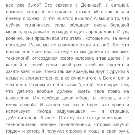
все уже было? Это связано с Денницей, с сатаной,
помните, который возгордился, сказал: «Кто как не я и
почему я хуже». И что из этого вышло? А вышло то, что
сейчас сатанинские силы обладают очень большой
мощью, продолжают вражду, вредить продолжают. И уж,
конечно, они прошли все эти этапы, которые мы за ними
проходим. Разве мы не понимаем этого что ли?.. Вот это
вопрос для всех нас, потому что мы далеки от высоких
технологий, от создания нового человека и так далее. Но
каждый в своей семье иной раз такой же протест и
закатывает, и мы точно так же враждуем друг с другом в
семье и, соответственно, в конечном итоге, с Богом, вот в
чем дело. Строим из себя таких "детей", мотивируя тем,
что дети-то вообще должны иметь свое право на
выражение. Им свобода дана: «Куда ты лезешь, я же
имею право!». И сатана как раз и берет это право и
использует. Иногда задумаешься — и страшно,
действительно, бывает. Потому что эта цивилизация —
технологичная, человек технологичный, который «звучит
гордо» и который получил огромную мощь в свои руки,