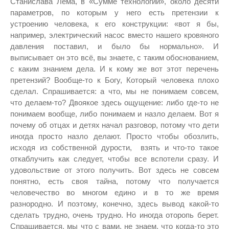
Станислава Лема, в «Сумме технологий», около десяти
параметров, по которым у него есть претензии к
устроению человека, к его конструкции: «вот я бы,
например, электрический насос вместо нашего кровяного
давления поставил, и было бы нормально». И
выписывает он это всё, вы знаете, с таким обоснованием,
с каким знанием дела. И к кому же вот этот перечень
претензий? Вообще-то к Богу, Который человека плохо
сделал. Спрашивается: а что, мы не понимаем совсем,
что делаем-то? Двоякое здесь ощущение: либо где-то не
понимаем вообще, либо понимаем и назло делаем. Вот я
почему об отцах и детях начал разговор, потому что дети
иногда просто назло делают. Просто чтобы обозлить,
исходя из собственной дурости, взять и что-то такое
откаблучить как следует, чтобы все вспотели сразу. И
удовольствие от этого получить. Вот здесь не совсем
понятно, есть своя тайна, потому что получается
человечество во многом едино и в то же время
разнородно. И поэтому, конечно, здесь вывод какой-то
сделать трудно, очень трудно. Но иногда оторопь берет.
Спрашивается, мы что с вами, не знаем, что когда-то это