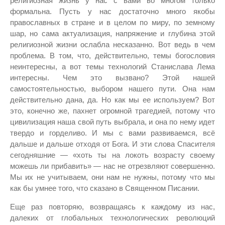
религиозная жизнь у нас с вами во многом только
формальна. Пусть у нас достаточно много якобы
православных в стране и в целом по миру, по земному
шар, но сама актуализация, напряжение и глубина этой
религиозной жизни ослабла несказанно. Вот ведь в чем
проблема. В том, что, действительно, темы богословия
неинтересны, а вот темы технологий Станислава Лема
интересны. Чем это вызвано? Этой нашей
самостоятельностью, выбором нашего пути. Она нам
действительно дана, да. Но как мы ее используем? Вот
это, конечно же, пахнет огромной трагедией, потому что
цивилизация наша свой путь выбрала, и она по нему идет
твердо и горделиво. И мы с вами развиваемся, всё
дальше и дальше отходя от Бога. И эти слова Спасителя
сегодняшние — «хоть ты на локоть возрасту своему
можешь ли прибавить» — нас не отрезвляют совершенно.
Мы их не учитываем, они нам не нужны, потому что мы
как бы умнее того, что сказано в Священном Писании.
Еще раз повторяю, возвращаясь к каждому из нас,
далеких от глобальных технологических революций