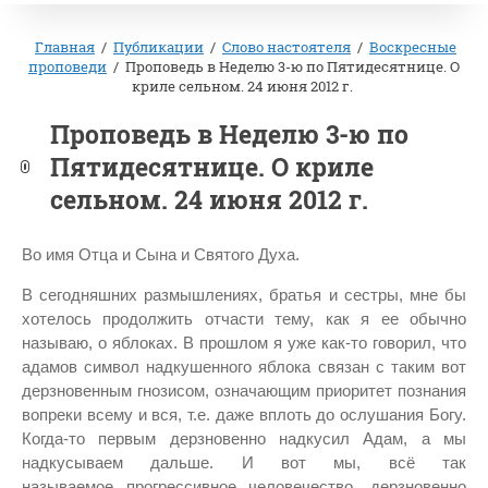
Главная
/
Публикации
/
Слово настоятеля
/
Воскресные
проповеди
/
Проповедь в Неделю 3-ю по Пятидесятнице. О
криле сельном. 24 июня 2012 г.
Проповедь в Неделю 3-ю по
Пятидесятнице. О криле
сельном. 24 июня 2012 г.
Во имя Отца и Сына и Святого Духа.
В сегодняшних размышлениях, братья и сестры, мне бы
хотелось продолжить отчасти тему, как я ее обычно
называю, о яблоках. В прошлом я уже как-то говорил, что
адамов символ надкушенного яблока связан с таким вот
дерзновенным гнозисом, означающим приоритет познания
вопреки всему и вся, т.е. даже вплоть до ослушания Богу.
Когда-то первым дерзновенно надкусил Адам, а мы
надкусываем дальше. И вот мы, всё так
называемое прогрессивное человечество, дерзновенно