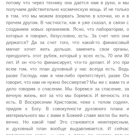
потому что через технику она дается нам в руки, и мы
получаем действительно космическую мощь. И не только
в том, что мы можем взорвать Землю в клочки, но и в
прочем другом. В частности, как я уже сказал, в связи с
созданием новых организмов. Ясно, что лаборатории, о
которых я говорил, безусловно, есть. За счет чего они
держатся? Да за счет того, что какой-то финансовый
магнат хочет жить дольше, заменить свои органы,
преодолеть этот рубеж, который у всех есть, 70 или 80
лет. И он что-то финансирует, что-то делает. И это при
всем том, что план духовный у нас всегда есть. Ведь
разве Господь нам в чем-либо препятствует, разве Он
говорит, что нам не нужно бессмертие? Мы же с вами то и
дело говорим о спасении. Мы боремся за спасение, за
вечную жизнь, вот за что мы боремся. И вечность эта
есть. В Воскресении Христовом, «еже с телом содея»,
придем к Богу. В совокупности духовного плана и
материального мы с вами в Божией славе могли бы жить
вечно. Но какой там! Это становится неинтересным,
и духовный план вообще выдавливается. И сейчас