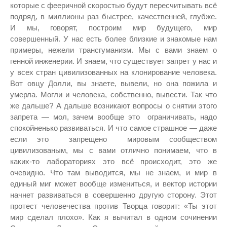
которые с фееричной скоростью будут пересчитывать всё
подряд, в миллионы раз быстрее, качественней, глубже.
И мы, говорят, построим мир будущего, мир
совершенный. У нас есть более близкие и знакомые нам
примеры, нежели трансгуманизм. Мы с вами знаем о
генной инженерии. И знаем, что существует запрет у нас и
у всех стран цивилизованных на клонирование человека.
Вот овцу Долли, вы знаете, вывели, но она пожила и
умерла. Могли и человека, собственно, вывести. Так что
же дальше? А дальше возникают вопросы о снятии этого
запрета — мол, зачем вообще это ограничивать, надо
спокойненько развиваться. И что самое страшное — даже
если это запрещено мировым сообществом
цивилизованым, мы с вами отлично понимаем, что в
каких-то лабораториях это всё происходит, это же
очевидно. Что там выводится, мы не знаем, и мир в
единый миг может вообще измениться, и вектор истории
начнет развиваться в совершенно другую сторону. Этот
протест человечества против Творца говорит: «Ты этот
мир сделал плохо». Как я вычитал в одном сочинении