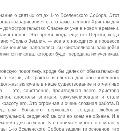
ание о святых отцах 1-го Вселенского Собора. Этот
 рода «заваривание» всего замысленного Христом для
 — домостроительство Спасения уже в новом времени,
аинственно. Это время, когда еще нет Церкви, когда
звано «Солью Земли», — все это находится в процессе
и сомнениями наполняясь выкристаллизовывающейся
нчится никогда, которая будет передана их ученикам,
ловскую подоплеку, вроде бы далек от обывательских
а в жизни, абстрактна и сложна для обыкновенного
ы должны включать в наше существование и отчетливо
о — это, собственно, производная всего Христова
ении, апостолы впитали, саккумулировали и стали
 красоту его. Это огромная и очень сложная работа. В
дством большого верующего сердца, любовью
ектуальной, сердечной мысли во всем ее объеме. И в
млема для всех нас. Кто понимает много, кто мало, у
цы 1-го Вселенского Собора задали то основное, что