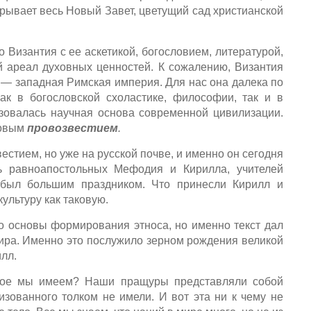
крывает весь Новый Завет, цветущий сад христианской
о Византия с ее аскетикой, богословием, литературой,
 ареал духовных ценностей. К сожалению, Византия
 — западная Римская империя. Для нас она далека по
как в богословской схоластике, философии, так и в
лизовалась научная основа современной цивилизации.
товым
провозвестием
.
стием, но уже на русской почве, и именно он сегодня
 равноапостольных Мефодия и Кирилла, учителей
а был большим праздником. Что принесли Кирилл и
культуру как таковую.
то основы формирования этноса, но именно текст дал
мира. Именно это послужило зерном рождения великой
лл.
торое мы имеем? Наши пращуры представляли собой
изованного толком не имели. И вот эта ни к чему не