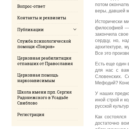
потом окончате
Вопрос-ответ
веры, давшей м
Контакты и реквизиты
Исторически ми
философией — 
Публикации
закончила свое
сердцу, но, н
Cлужба психологической
помощи «Покров»
архитектуре, м
Все это произв
Церковная реабилитация
отпавших от Православия
Есть еще один 
для нас с ва
Церковная помощь
Словенских. С
наркозависимым
Мефодий? Конеч
Школа имени прп. Сергия
У наших предко
Радонежского в Усадьбе
иной строй и к
Свиблово
русской культу
Регистрация
Как состоялся
достаточно вои