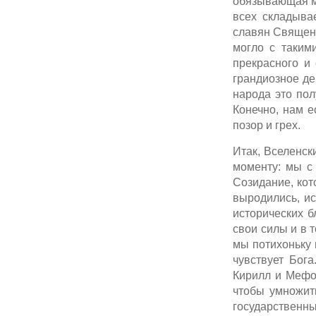
обязывающая ма
всех складывае
славян Священн
могло с таким
прекрасного и
грандиозное де
народа это пол
Конечно, нам ес
позор и грех.
Итак, Вселенск
моменту: мы с 
Созидание, кот
выродились, и
исторических б
свои силы и в 
мы потихоньку 
чувствует Бог
Кирилл и Мефод
чтобы умножить
государственны