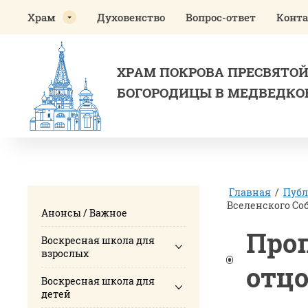
Храм
Духовенство
Вопрос-ответ
Конт
ХРАМ ПОКРОВА ПРЕСВЯТО
БОГОРОДИЦЫ В МЕДВЕДКО
Главная
/
Пуб
Вселенского Собо
Анонсы / Важное
Проп
Воскресная школа для
взрослых
отцо
Воскресная школа для
детей