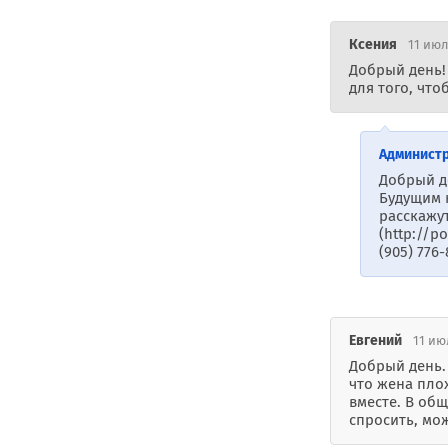
Ксения
11 июл
Добрый день!
для того, что
Админист
Добрый д
Будущим 
расскажут
(http://p
(905) 776-
Евгений
11 июл
Добрый день. 
что жена плох
вместе. В общ
спросить, мож