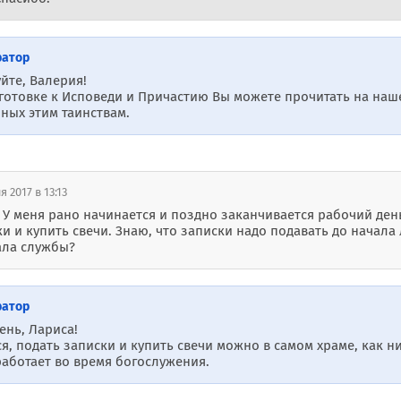
ратор
йте, Валерия!
дготовке к Исповеди и Причастию Вы можете прочитать на наше
ных этим таинствам.
я 2017 в 13:13
! У меня рано начинается и поздно заканчивается рабочий ден
и и купить свечи. Знаю, что записки надо подавать до начала
ала службы?
ратор
ень, Лариса!
я, подать записки и купить свечи можно в самом храме, как ни
работает во время богослужения.