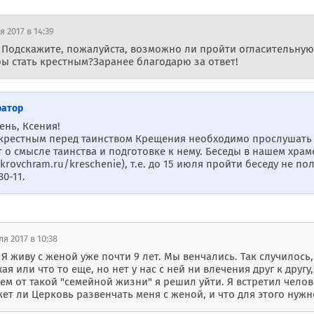
я 2017 в 14:39
 Подскажите, пожалуйста, возможно ли пройти огласительную 
бы стать крестным?Заранее благодарю за ответ!
ратор
ень, Ксения!
крестным перед таинством Крещения необходимо прослушать 
 о смысле таинства и подготовке к нему. Беседы в нашем хра
okrovchram.ru/kreschenie), т.е. до 15 июля пройти беседу не п
80-11.
я 2017 в 10:38
Я живу с женой уже почти 9 лет. Мы венчались. Так случилось,
ая или что то еще, но нет у нас с ней ни влечения друг к дру
ем от такой "семейной жизни" я решил уйти. Я встретил челов
ет ли Церковь развенчать меня с женой, и что для этого нужн