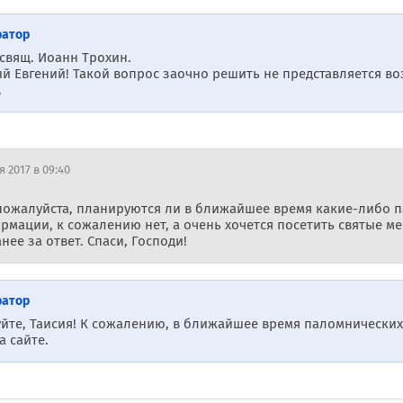
ратор
 свящ. Иоанн Трохин.
й Евгений! Такой вопрос заочно решить не представляется во
.
 2017 в 09:40
пожалуйста, планируются ли в ближайшее время какие-либо п
ормации, к сожалению нет, а очень хочется посетить святые м
ее за ответ. Спаси, Господи!
ратор
уйте, Таисия! К сожалению, в ближайшее время паломнических
а сайте.