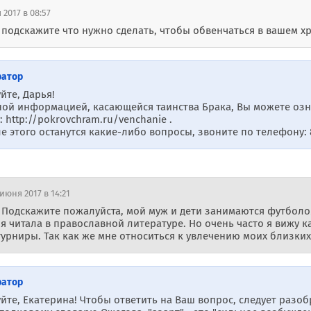
 2017 в 08:57
 подскажите что нужно сделать, чтобы обвенчаться в вашем х
ратор
йте, Дарья!
ной информацией, касающейся таинства Брака, Вы можете озн
: http://pokrovchram.ru/venchanie .
е этого останутся какие-либо вопросы, звоните по телефону: 
июня 2017 в 14:21
Подскажите пожалуйста, мой муж и дети занимаются футболом, 
 я читала в православной литературе. Но очень часто я вижу 
урниры. Так как же мне относиться к увлечению моих близких
ратор
йте, Екатерина! Чтобы ответить на Ваш вопрос, следует разоб