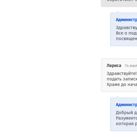
Админист
Здравству
Все о по
посвящен
Лариса
14 июл
Здравствуйте
подать записк
Храме до нач
Админист
Добрый д
Разумеетс
которая 