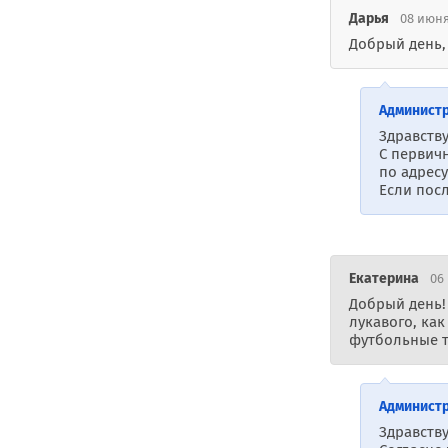
Дарья
08 июня
Добрый день,
Админист
Здравству
С первич
по адресу
Если посл
Екатерина
06 
Добрый день! 
лукавого, как
футбольные т
Админист
Здравству