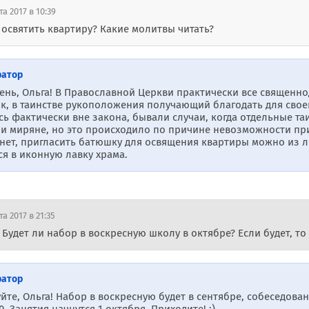
та 2017 в 10:39
освятить квартиру? Какие молитвы читать?
ратор
ень, Ольга! В Православной Церкви практически все священно
к, в таинстве рукоположения получающий благодать для своег
сь фактически вне закона, бывали случаи, когда отдельные т
и миряне, но это происходило по причине невозможности при
нет, пригласить батюшку для освящения квартиры можно из лю
ся в иконную лавку храма.
та 2017 в 21:35
 Будет ли набор в воскресную школу в октябре? Если будет, т
ратор
йте, Ольга! Набор в воскресную будет в сентябре, собеседования