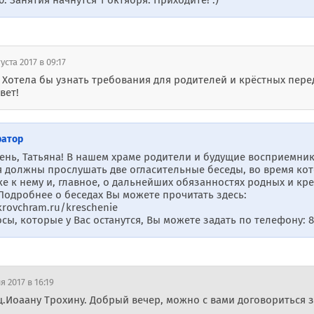
.00. Занятия начнутся 1 октября. Приходите! :)
уста 2017 в 09:17
! Хотела бы узнать требования для родителей и крёстных пер
вет!
ратор
ень, Татьяна! В нашем храме родители и будущие восприемник
 должны прослушать две огласительные беседы, во время кот
ке к нему и, главное, о дальнейших обязанностях родных и 
Подробнее о беседах Вы можете прочитать здесь:
krovchram.ru/kreschenie
сы, которые у Вас останутся, Вы можете задать по телефону: 8-
я 2017 в 16:19
щ.Иоаану Трохину. Добрый вечер, можно с вами договориться з