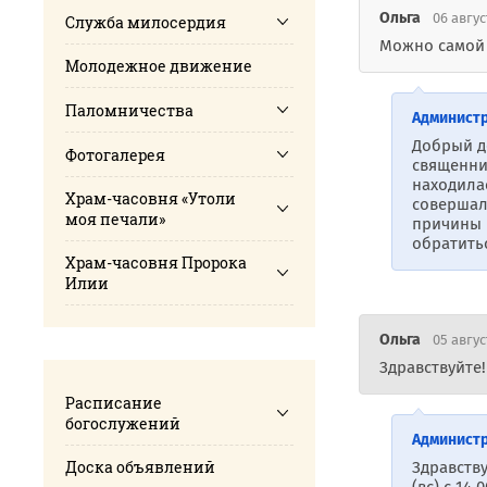
Ольга
06 авгус
Служба милосердия
Можно самой 
Молодежное движение
Паломничества
Админист
Добрый д
Фотогалерея
священни
находила
Храм-часовня «Утоли
совершал
моя печали»
причины 
обратить
Храм-часовня Пророка
Илии
Ольга
05 авгус
Здравствуйте!
Расписание
богослужений
Админист
Доска объявлений
Здравству