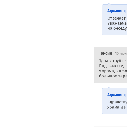
Админист
Отвечает
Уважаемы
на беседу
Таисия
10 июля
Здравствуйте!
Подскажите, 
у храма, инф
большое заран
Админист
Здравств
храма и н