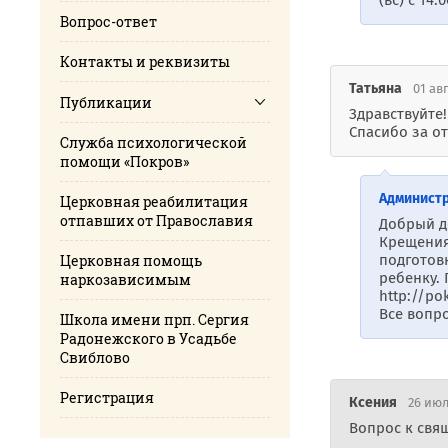
(вс) с 14
Вопрос-ответ
Контакты и реквизиты
Татьяна
01 авг
Публикации
Здравствуйте
Спасибо за от
Cлужба психологической
помощи «Покров»
Админист
Церковная реабилитация
отпавших от Православия
Добрый д
Крещения
Церковная помощь
подготов
ребенку. 
наркозависимым
http://po
Все вопро
Школа имени прп. Сергия
Радонежского в Усадьбе
Свиблово
Регистрация
Ксения
26 июл
Вопрос к свя