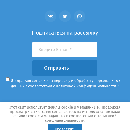
Подписаться на рассылку
Отправить
Я выражаю
согласие на передачу и обработку персональных
данных
в соответствии с
Политикой конфиденциальности
*
Этот сайт использует файлы cookie и метаданные. Продолжая
Copyright © 2011 - 2026 Храм Покрова Пресвятой
просматривать его, вы соглашаетесь на использование нами
Богородицы в Медведкове
файлов cookie и метаданных в соответствии с
Политикой
Политика конфиденциальности
конфиденциальности
.
Создание,
разработка сайта
— студия Мегагрупп.ру.
Продолжить