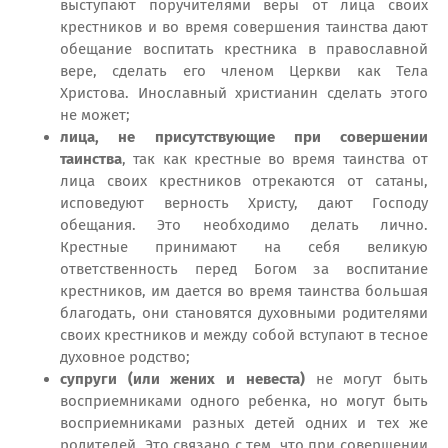
выступают поручителями веры от лица своих
крестников и во время совершения таинства дают
обещание воспитать крестника в православной
вере, сделать его членом Церкви как Тела
Христова. Инославный христианин сделать этого
не может;
лица, не присутствующие при совершении
таинства
, так как крестные во время таинства от
лица своих крестников отрекаются от сатаны,
исповедуют верность Христу, дают Господу
обещания. Это необходимо делать лично.
Крестные принимают на себя великую
ответственность перед Богом за воспитание
крестников, им дается во время таинства большая
благодать, они становятся духовными родителями
своих крестников и между собой вступают в тесное
духовное родство;
супруги (или жених и невеста)
не могут быть
восприемниками одного ребенка, но могут быть
восприемниками разных детей одних и тех же
родителей. Это связано с тем, что при совершении